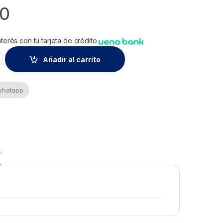
00
nterés con tu tarjeta de crédito
afia Polmono Blanco 77H 200Cm Xml quantity
Añadir al carrito
 whatapp
s