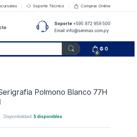
ucursales
Soporte Técnico
Comprar Online
Soporte
+595 972 959 500
cto
Email: info@serimax.com.py
₲
0
0
Serigrafia Polmono Blanco 77H
l
Disponibilidad:
5 disponibles