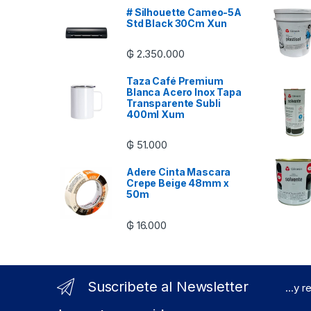
# Silhouette Cameo-5A
Std Black 30Cm Xun
₲
2.350.000
Taza Café Premium
Blanca Acero Inox Tapa
Transparente Subli
400ml Xum
₲
51.000
Adere Cinta Mascara
Crepe Beige 48mm x
50m
₲
16.000
Suscribete al Newsletter
...y 