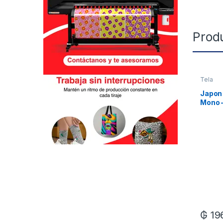
Prod
Tela
Japon 
Mono 
Xml
₲
19