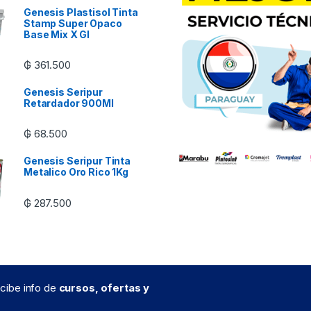
Genesis Plastisol Tinta
Stamp Super Opaco
Base Mix X Gl
₲
361.500
Genesis Seripur
Retardador 900Ml
₲
68.500
Genesis Seripur Tinta
Metalico Oro Rico 1Kg
₲
287.500
recibe info de
cursos, ofertas y