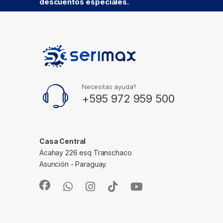
descuentos especiales.
Necesitas ayuda?
+595 972 959 500
Casa Central
Acahay 226 esq Transchaco
Asunción - Paraguay.