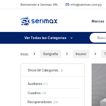
Skip to navigation
Skip to content
Bienvenido a Serimax SRL
info@serimax.com.py
Marcas
Ver Todas las Categorías
Inicio
Serigrafia
Insumo
T
Show All Categories
Auxiliares
(21)
Cuadros
(16)
Recuperadores
(28)