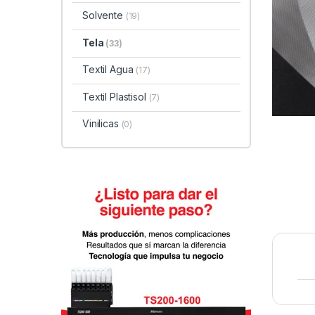
Solvente
(19)
Tela
(33)
Textil Agua
(17)
Textil Plastisol
(7)
Vinilicas
(0)