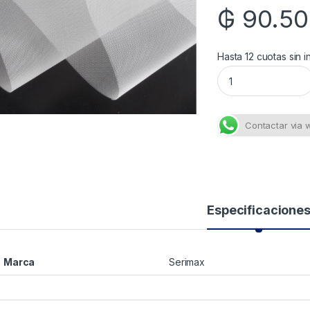
₲
90.5
Hasta 12 cuotas sin i
Gwi/ Malla Serigr
Contactar via
Especificacione
Marca
Serimax