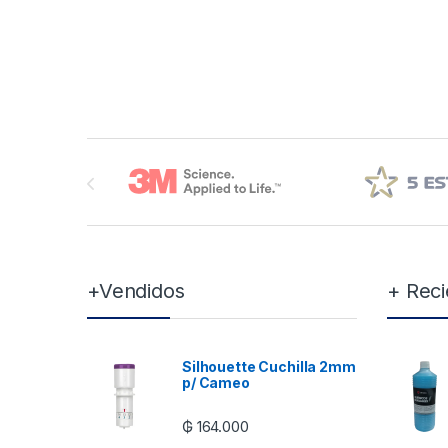
Brands Carousel
+Vendidos
+ Reci
Silhouette Cuchilla 2mm
p/ Cameo
₲
164.000