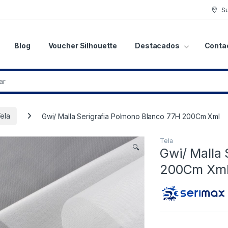
S
Blog
Voucher Silhouette
Destacados
Conta
ela
Gwi/ Malla Serigrafia Polmono Blanco 77H 200Cm Xml
Tela
🔍
Gwi/ Malla 
200Cm Xm