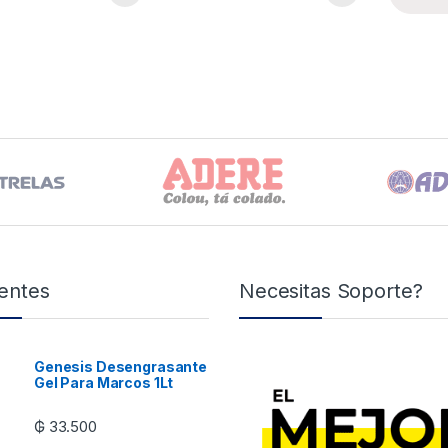
entes
Necesitas Soporte?
Genesis Desengrasante
Gel Para Marcos 1Lt
₲
33.500