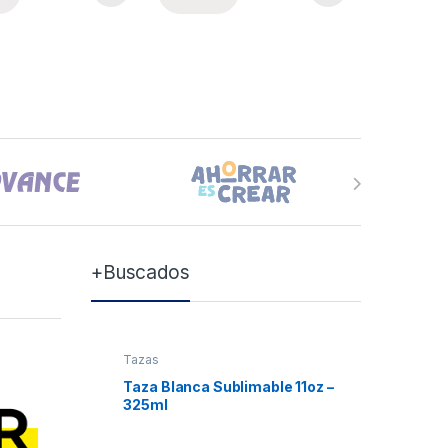
+Buscados
Tazas
Tazas
Taza Blanca Sublimable 11oz –
Taza Bla
325ml
Xum