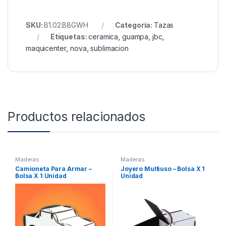
SKU:
B1.02.B8GWH
Categoría:
Tazas
Etiquetas:
ceramica
,
guampa
,
jbc
,
maquicenter
,
nova
,
sublimacion
Productos relacionados
Maderas
Maderas
Camioneta Para Armar –
Joyero Multiuso – Bolsa X 1
Bolsa X 1 Unidad
Unidad