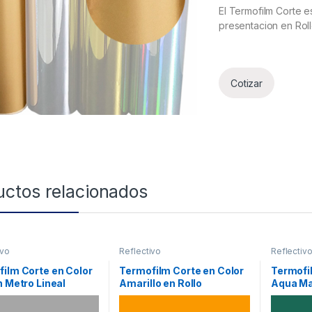
El Termofilm Corte es
presentacion en Rol
Cotizar
uctos relacionados
ivo
Reflectivo
Reflectiv
ilm Corte en Color
Termofilm Corte en Color
Termofi
n Metro Lineal
Amarillo en Rollo
Aqua Ma
Lineal