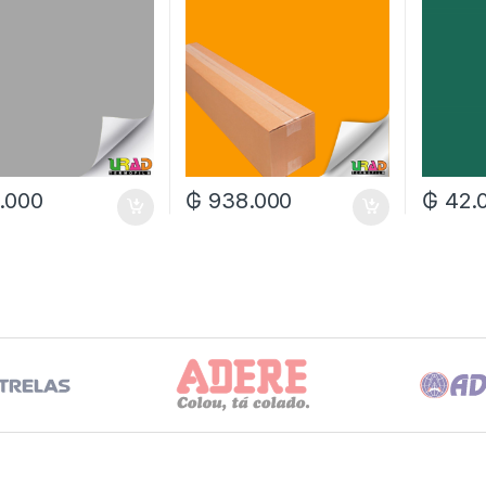
.000
₲
938.000
₲
42.