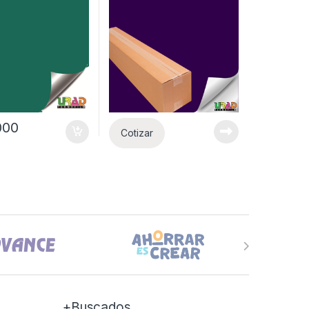
000
Cotizar
+Buscados