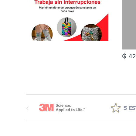
₲
42
Brands Carousel