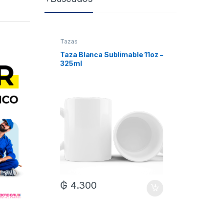
Tazas
Tazas
Taza Blanca Sublimable 11oz –
Taza Bla
325ml
Xum
₲
7.0
₲
4.300