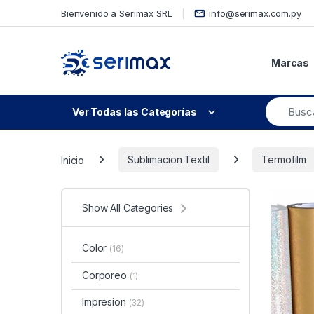
Skip to navigation
Skip to content
Bienvenido a Serimax SRL
info@serimax.com.py
Marcas
Ver Todas las Categorías
Inicio
Sublimacion Textil
Termofilm
Show All Categories
Color
(16)
Corporeo
(1)
Impresion
(32)