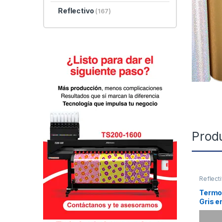
Reflectivo
(167)
Prod
Reflect
Termof
Gris e