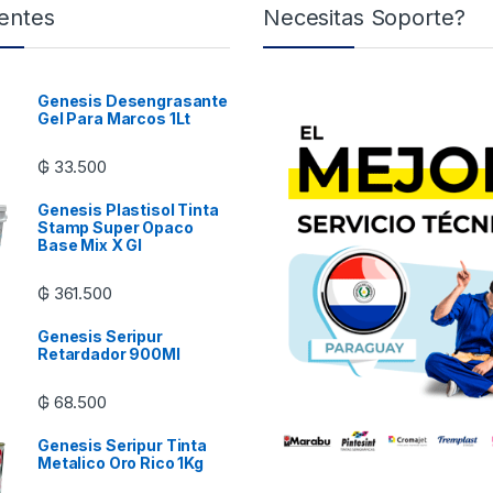
entes
Necesitas Soporte?
Genesis Desengrasante
Gel Para Marcos 1Lt
₲
33.500
Genesis Plastisol Tinta
Stamp Super Opaco
Base Mix X Gl
₲
361.500
Genesis Seripur
Retardador 900Ml
₲
68.500
Genesis Seripur Tinta
Metalico Oro Rico 1Kg