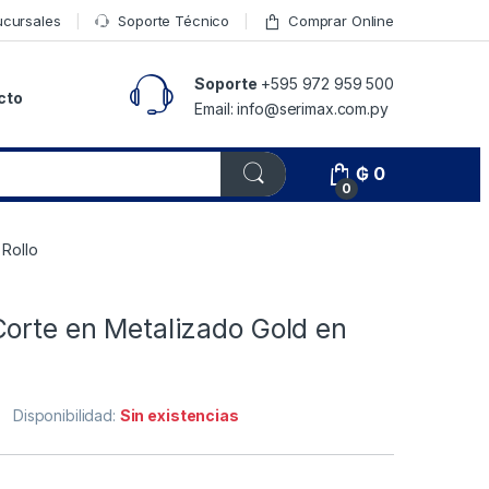
ucursales
Soporte Técnico
Comprar Online
Soporte
+595 972 959 500
cto
Email: info@serimax.com.py
₲
0
0
 Rollo
Corte en Metalizado Gold en
Disponibilidad:
Sin existencias