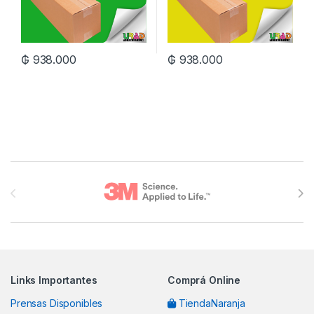
₲
938.000
₲
938.000
Brands Carousel
Links Importantes
Comprá Online
Prensas Disponibles
TiendaNaranja