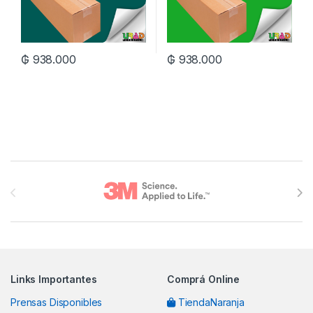
₲
938.000
₲
938.000
Brands Carousel
Links Importantes
Comprá Online
Prensas Disponibles
TiendaNaranja