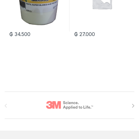
₲
34.500
₲
27.000
Brands Carousel