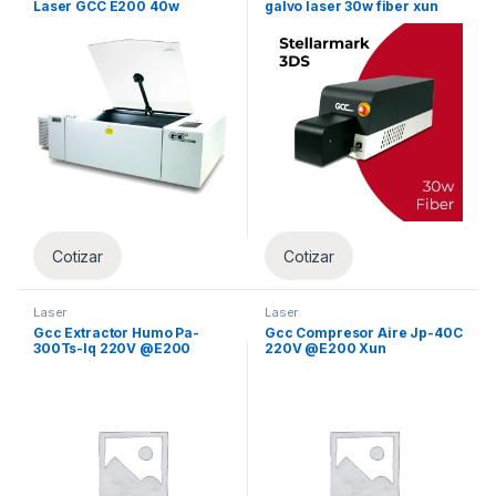
Laser GCC E200 40w
galvo laser 30w fiber xun
52x34cm Optico DEMO
Cotizar
Cotizar
Laser
Laser
Gcc Extractor Humo Pa-
Gcc Compresor Aire Jp-40C
300Ts-Iq 220V @E200
220V @E200 Xun