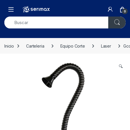
Skip to navigation
Skip to content
Open
0
Inicio
Carteleria
Equipo Corte
Laser
Gcc
🔍