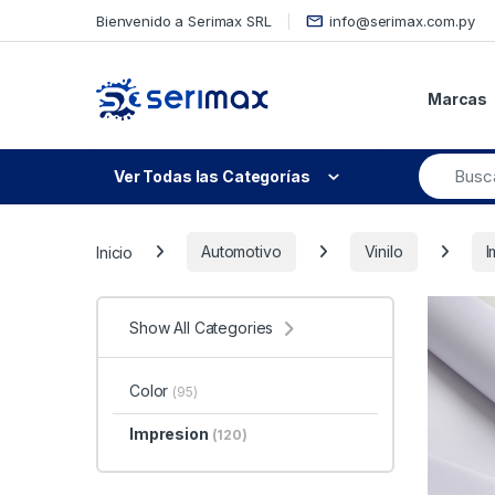
Skip to navigation
Skip to content
Bienvenido a Serimax SRL
info@serimax.com.py
Marcas
Ver Todas las Categorías
Inicio
Automotivo
Vinilo
I
Show All Categories
Color
(95)
Impresion
(120)