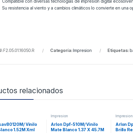
Compatible con diversas tecnologías de impresión digital ecosolvent
Su resistencia al viento y a cambios climáticos lo convierte en una 
U:
F2.05.01.16050.R
Categoría:
Impresion
Etiquetas:
b
uctos relacionados
Impresion
Impresion
sav80120M/ Vinilo
Arlon Dpf-510M/ Vinilo
Arlon Dp
Blanco 1.52M Xml
Mate Blanco 1.37 X 45.7M
Brillo R