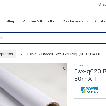
S
Blog
Voucher Silhouette
Destacados
Conta
mpresion
Fsx-q023 Backlit Textil Eco 120g 1,60 X 50m Xrl
Impresion
🔍
Fsx-q023 Ba
50m Xrl