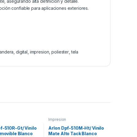
e, asegurando alta definición y detalle.
opción confiable para aplicaciones exteriores.
andera
,
digital
,
impresion
,
poliester
,
tela
Impresion
f-510R-Gt/ Vinilo
Arlon Dpf-510M-Ht/ Vinilo
emovible Blanco
Mate Alto Tack Blanco