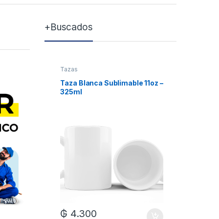
+Buscados
Tazas
Tazas
Taza Blanca Sublimable 11oz –
Taza Bla
325ml
Xum
₲
4.300
₲
7.0