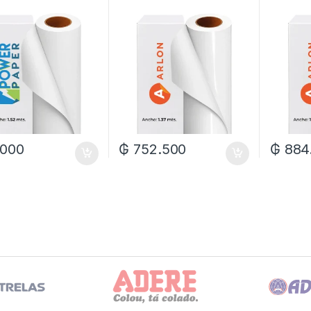
Xrl
1.37X45
.000
₲
752.500
₲
884