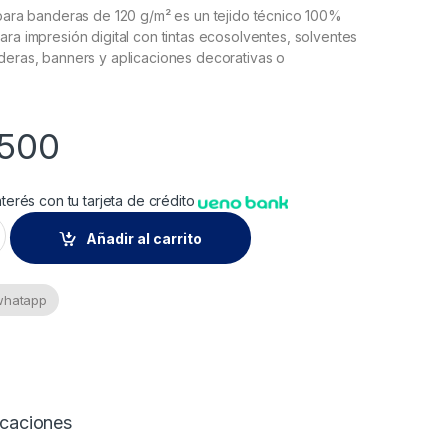
 para banderas de 120 g/m² es un tejido técnico 100%
ara impresión digital con tintas ecosolventes, solventes
deras, banners y aplicaciones decorativas o
.500
nterés con tu tarjeta de crédito
xtil Eco 120g 1,60 X 50m Xrl quantity
Añadir al carrito
 whatapp
icaciones