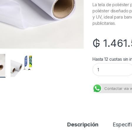
La tela de poliéster
poliéster diseñado p
y UV, ideal para ban
publicitarias.
₲
1.461
Hasta 12 cuotas sin i
Fsx-q023 Backlit Te
Contactar via
Descripción
Especif