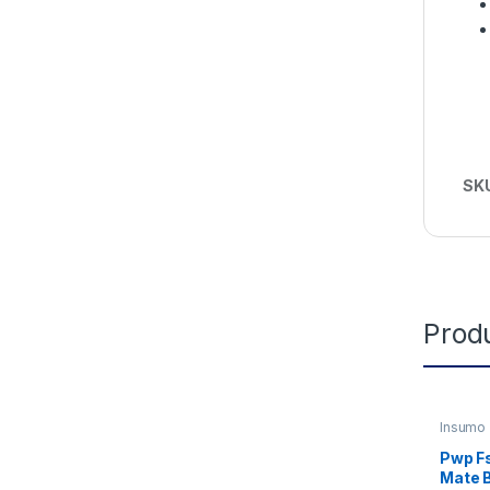
SK
Prod
Insumo
Pwp F
Mate 