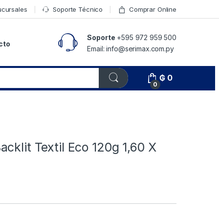
ucursales
Soporte Técnico
Comprar Online
Soporte
+595 972 959 500
cto
Email: info@serimax.com.py
₲
0
0
cklit Textil Eco 120g 1,60 X