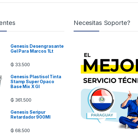
entes
Necesitas Soporte?
Genesis Desengrasante
Gel Para Marcos 1Lt
₲
33.500
Genesis Plastisol Tinta
Stamp Super Opaco
Base Mix X Gl
₲
361.500
Genesis Seripur
Retardador 900Ml
₲
68.500