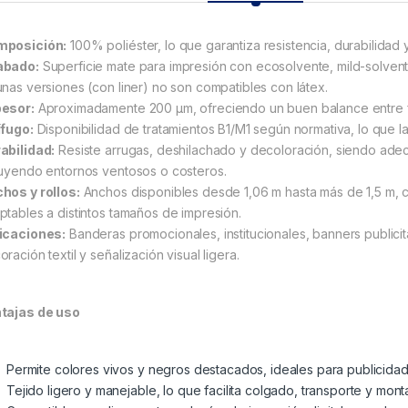
posición:
100% poliéster, lo que garantiza resistencia, durabilidad 
abado:
Superficie mate para impresión con ecosolvente, mild-solvent
unas versiones (con liner) no son compatibles con látex.
esor:
Aproximadamente 200 μm, ofreciendo un buen balance entre fle
ífugo:
Disponibilidad de tratamientos B1/M1 según normativa, lo que la
abilidad:
Resiste arrugas, deshilachado y decoloración, siendo adec
luyendo entornos ventosos o costeros.
hos y rollos:
Anchos disponibles desde 1,06 m hasta más de 1,5 m, co
ptables a distintos tamaños de impresión.
icaciones:
Banderas promocionales, institucionales, banners publici
ración textil y señalización visual ligera.
tajas de uso
Permite colores vivos y negros destacados, ideales para publicidad
Tejido ligero y manejable, lo que facilita colgado, transporte y monta