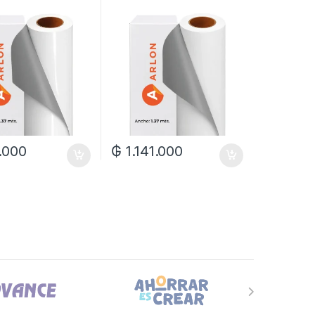
.7M Xrl
1.37 X 45.7M Xrl
.000
₲
1.141.000