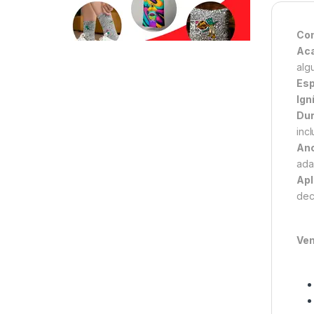
Com
Ac
alg
Esp
Ign
Dur
inc
Anc
ada
Apl
deco
Ven