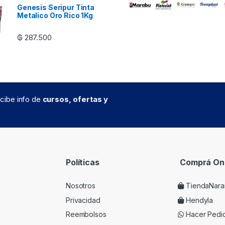
Genesis Seripur Tinta
Metalico Oro Rico 1Kg
₲
287.500
recibe info de
cursos, ofertas y
Políticas
Comprá Onl
Nosotros
TiendaNara
Privacidad
Hendyla
Reembolsos
Hacer Pedi