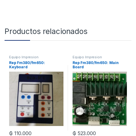
Productos relacionados
Equipo Impresion
Equipo Impresion
Rep Fm380/fm650:
Rep Fm380/fm650: Main
Keyboard
Board
₲
110.000
₲
523.000