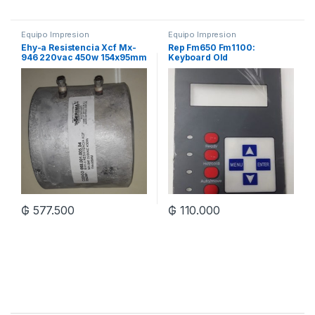
Equipo Impresion
Equipo Impresion
Ehy-a Resistencia Xcf Mx-
Rep Fm650 Fm1100:
946 220vac 450w 154x95mm
Keyboard Old
₲
577.500
₲
110.000