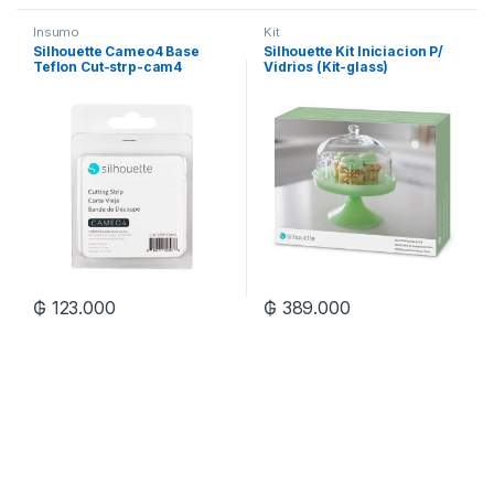
Insumo
Kit
Silhouette Cameo4 Base
Silhouette Kit Iniciacion P/
Teflon Cut-strp-cam4
Vidrios (Kit-glass)
₲
123.000
₲
389.000