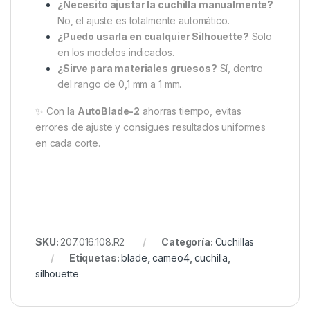
¿Necesito ajustar la cuchilla manualmente?
No, el ajuste es totalmente automático.
¿Puedo usarla en cualquier Silhouette?
Solo
en los modelos indicados.
¿Sirve para materiales gruesos?
Sí, dentro
del rango de 0,1 mm a 1 mm.
✨ Con la
AutoBlade-2
ahorras tiempo, evitas
errores de ajuste y consigues resultados uniformes
en cada corte.
SKU:
207.016.108.R2
Categoría:
Cuchillas
Etiquetas:
blade
,
cameo4
,
cuchilla
,
silhouette