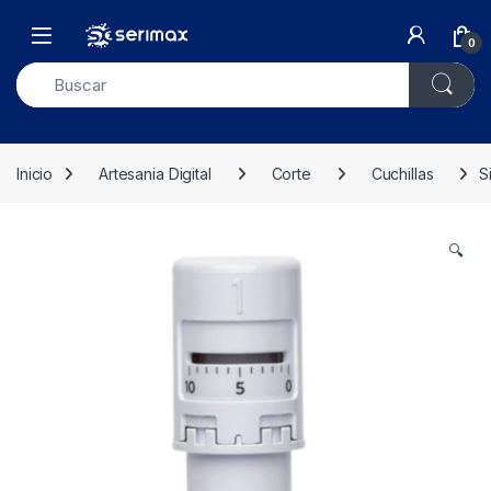
Skip to navigation
Skip to content
Open
0
Inicio
Artesania Digital
Corte
Cuchillas
S
🔍