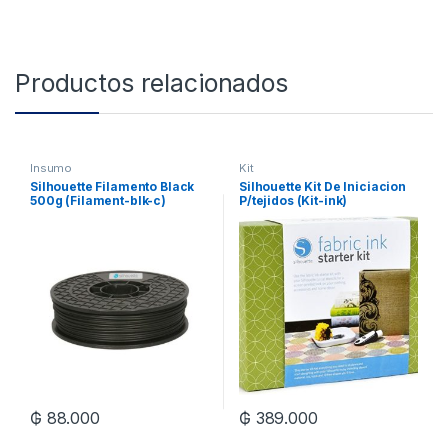
Productos relacionados
Insumo
Kit
Silhouette Filamento Black
Silhouette Kit De Iniciacion
500g (Filament-blk-c)
P/tejidos (Kit-ink)
₲
88.000
₲
389.000