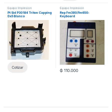
Equipo Impresion
Equipo Impresion
Pt Sid P30184 Triton Capping
Rep Fm380/fm650:
Dx5 Blanco
Keyboard
Cotizar
₲
110.000
Brands Carousel