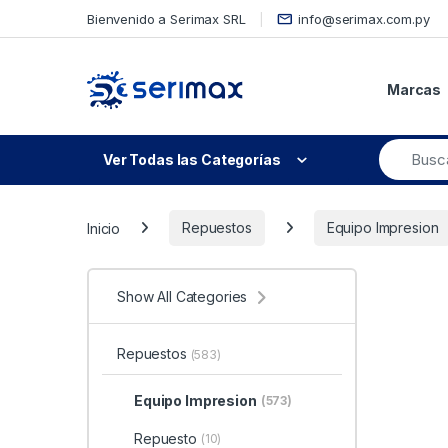
Skip to navigation
Skip to content
Bienvenido a Serimax SRL
info@serimax.com.py
Marcas
Ver Todas las Categorías
Inicio
Repuestos
Equipo Impresion
Show All Categories
Repuestos
(583)
Equipo Impresion
(573)
Repuesto
(10)