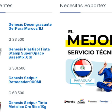
entes
Necesitas Soporte?
Genesis Desengrasante
Gel Para Marcos 1Lt
₲
33.500
Genesis Plastisol Tinta
Stamp Super Opaco
Base Mix X Gl
₲
361.500
Genesis Seripur
Retardador 900Ml
₲
68.500
Genesis Seripur Tinta
Metalico Oro Rico 1Kg