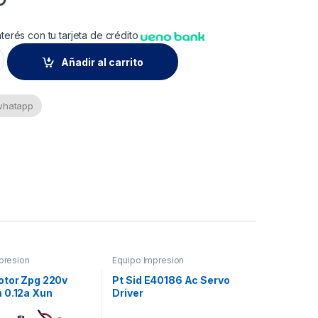
nterés con tu tarjeta de crédito
0481 - R200 / R220 quantity
Añadir al carrito
 whatapp
presion
Equipo Impresion
otor Zpg 220v
Pt Sid E40186 Ac Servo
 0.12a Xun
Driver