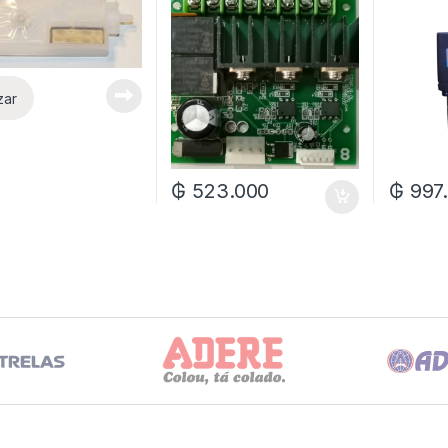
zar
₲
523.000
₲
997