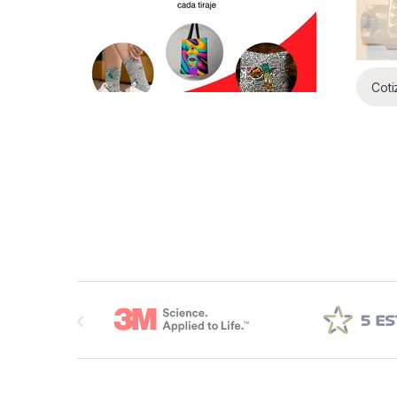
Coti
Brands Carousel