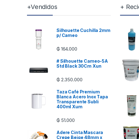
+Vendidos
+ Reci
Silhouette Cuchilla 2mm
p/ Cameo
₲
164.000
# Silhouette Cameo-5A
Std Black 30Cm Xun
₲
2.350.000
Taza Café Premium
Blanca Acero Inox Tapa
Transparente Subli
400ml Xum
₲
51.000
Adere Cinta Mascara
Crepe Beige 48mm x