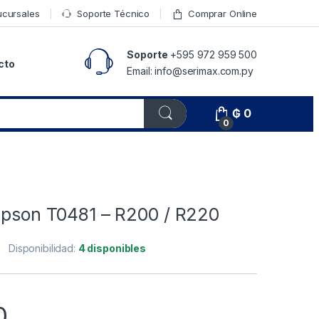
ucursales
Soporte Técnico
Comprar Online
Soporte
+595 972 959 500
cto
Email: info@serimax.com.py
₲
0
0
 Epson T0481 – R200 / R220
Disponibilidad:
4 disponibles
0