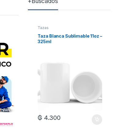
+Buscados
Tazas
Tazas
Taza Blanca Sublimable 11oz –
Taza Bla
325ml
Xum
₲
4.300
₲
7.0