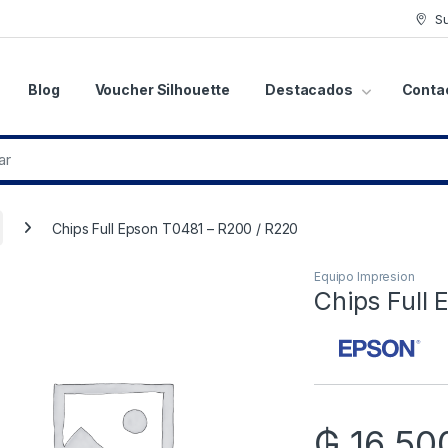
S
Blog
Voucher Silhouette
Destacados
Conta
Chips Full Epson T0481 – R200 / R220
Equipo Impresion
Chips Full
₲
16.50