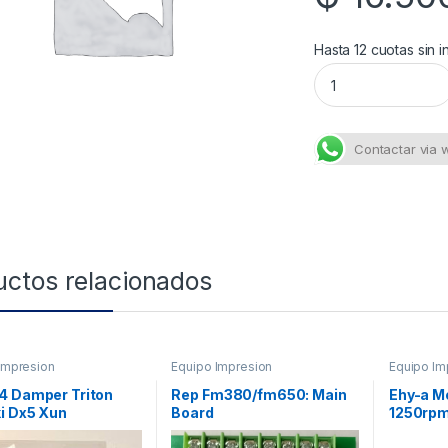
Hasta 12 cuotas sin i
Chips Full Epson T
Contactar via
uctos relacionados
Impresion
Equipo Impresion
Equipo Im
4 Damper Triton
Rep Fm380/fm650: Main
Ehy-a M
i Dx5 Xun
Board
1250rpm