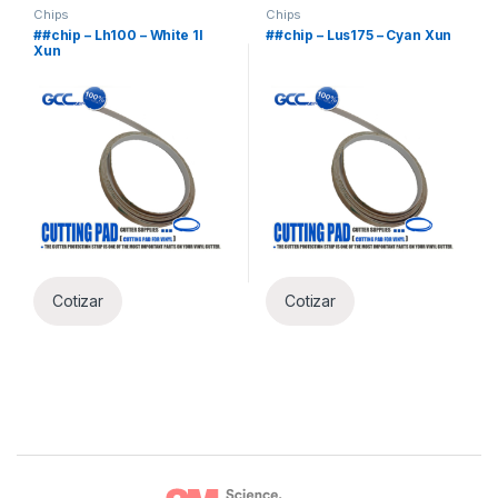
Chips
Chips
##chip – Lh100 – White 1l
##chip – Lus175 – Cyan Xun
Xun
Cotizar
Cotizar
Brands Carousel