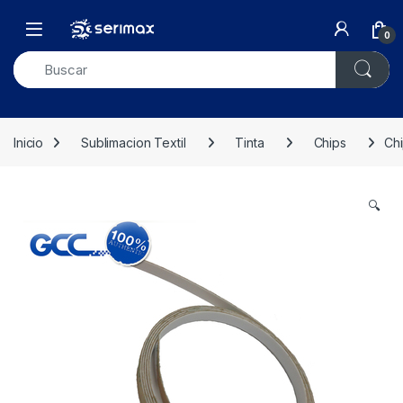
Skip to navigation
Skip to content
Open
0
Inicio
Sublimacion Textil
Tinta
Chips
Chi
🔍