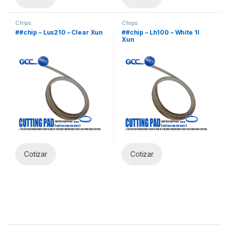
Chips
Chips
##chip – Lus210 – Clear Xun
##chip – Lh100 – White 1l
Xun
Cotizar
Cotizar