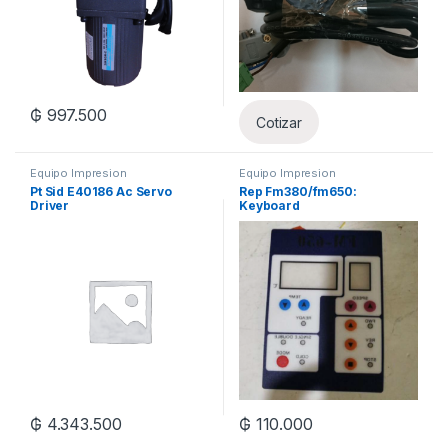
₲
997.500
Cotizar
Equipo Impresion
Equipo Impresion
Pt Sid E40186 Ac Servo
Rep Fm380/fm650:
Driver
Keyboard
₲
4.343.500
₲
110.000