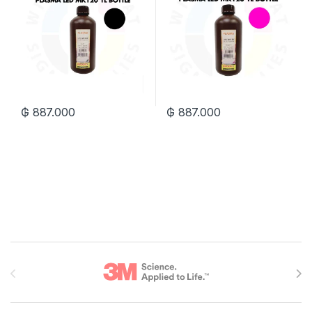
₲
887.000
₲
887.000
Brands Carousel