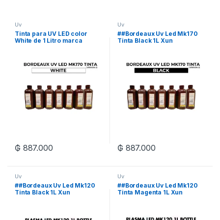
Uv
Uv
Tinta para UV LED color
##Bordeaux Uv Led Mk170
White de 1 Litro marca
Tinta Black 1L Xun
Bordeaux
₲
887.000
₲
887.000
Uv
Uv
##Bordeaux Uv Led Mk120
##Bordeaux Uv Led Mk120
Tinta Black 1L Xun
Tinta Magenta 1L Xun