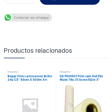
Contactar via whatapp
Productos relacionados
Insumo
Insumo
Bopp/ Film Laminacion Brillo
Dk P325501 Film.lam Hot Pet
24u C3″ 63cm X 500m Xrl
Mate 76u 31.5cmx152m 3″
Xrl