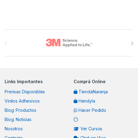
Brands Carousel
Links Importantes
Comprá Online
Prensas Disponibles
TiendaNaranja
Vinilos Adhesivos
Hendyla
Blog: Productos
Hacer Pedido
Blog: Noticias
Nosotros
Ver Cursos
Contacto
Chat en Vivo