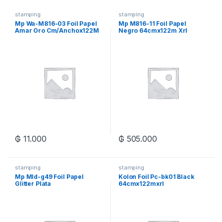
stamping
stamping
Mp Wa-M816-03 Foil Papel
Mp M816-11 Foil Papel
Amar Oro Cm/Anchox122M
Negro 64cmx122m Xrl
Xrl
₲
11.000
₲
505.000
stamping
stamping
Mp Mld-g49 Foil Papel
Kolon Foil Pc-bk01 Black
Glitter Plata
64cmx122mxrl
Cm/anchox122m Xrl