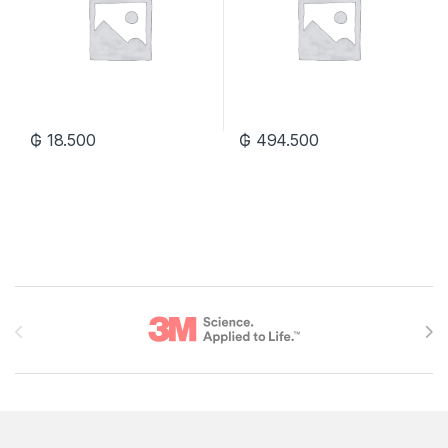
₲
18.500
₲
494.500
Brands Carousel