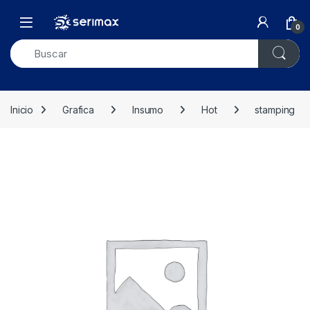
Skip to navigation
Skip to content
Open
0
Inicio
Grafica
Insumo
Hot
stamping