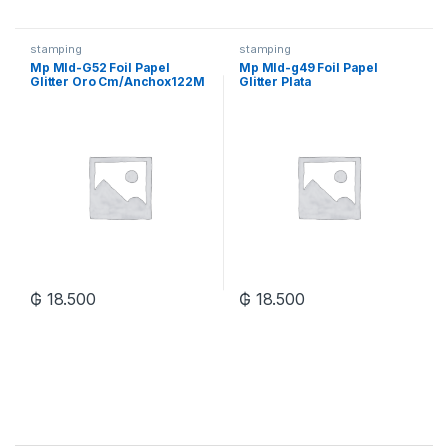
stamping
stamping
Mp Mld-G52 Foil Papel
Mp Mld-g49 Foil Papel
Glitter Oro Cm/Anchox122M
Glitter Plata
Xrl
Cm/anchox122m Xrl
₲
18.500
₲
18.500