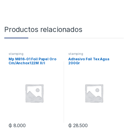
Productos relacionados
stamping
stamping
Mp M816-01 Foil Papel Oro
Adhesivo Foil Tex Agua
Cm/Anchox122M Xrl
200Gr
₲
8.000
₲
28.500