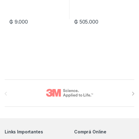
₲
9.000
₲
505.000
Brands Carousel
Links Importantes
Comprá Online