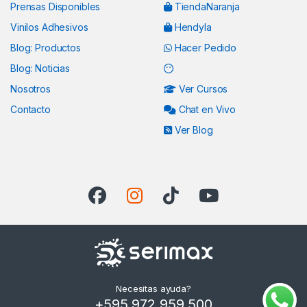
Prensas Disponibles
TiendaNaranja
Vinilos Adhesivos
Hendyla
Blog: Productos
Hacer Pedido
Blog: Noticias
Nosotros
Ver Cursos
Contacto
Chat en Vivo
Ver Blog
Necesitas ayuda?
+595 972 959 500