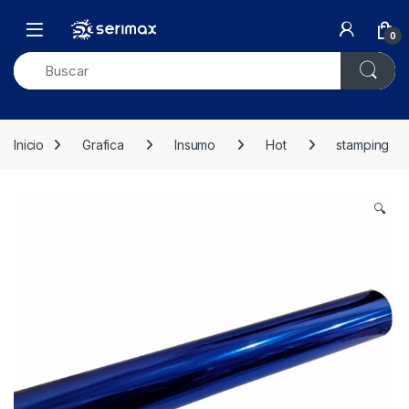
Skip to navigation
Skip to content
Open
0
Inicio
Grafica
Insumo
Hot
stamping
🔍