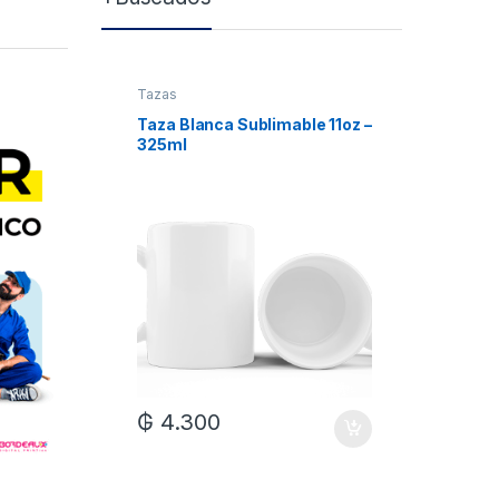
Tazas
Tazas
Taza Blanca Sublimable 11oz –
Taza Bla
325ml
Xum
₲
4.300
₲
7.0