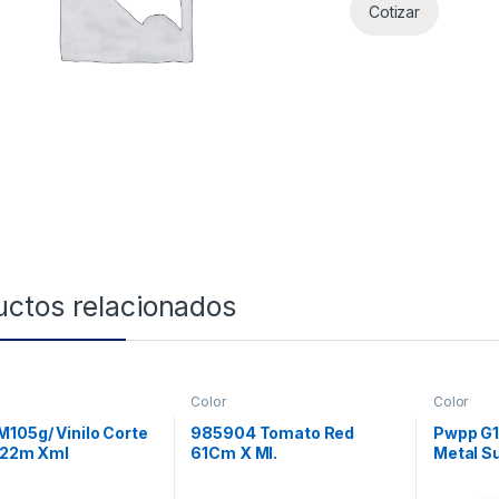
Cotizar
uctos relacionados
Color
Color
105g/ Vinilo Corte
985904 Tomato Red
Pwpp G1
1.22m Xml
61Cm X Ml.
Metal S
Rayado 