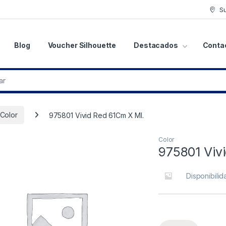
S
Blog
Voucher Silhouette
Destacados
Conta
Color
975801 Vivid Red 61Cm X Ml.
Color
975801 Viv
Disponibilid