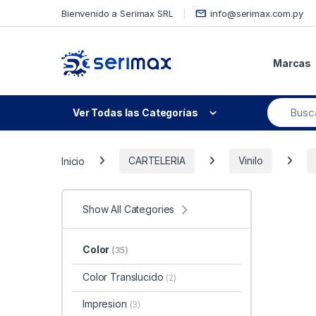
Skip to navigation
Skip to content
Bienvenido a Serimax SRL
info@serimax.com.py
Marcas
Ver Todas las Categorías
Inicio
CARTELERIA
Vinilo
Show All Categories
Color
(35)
Color Translucido
(2)
Impresion
(3)