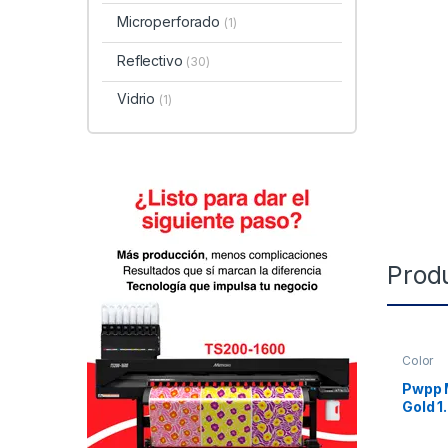
Microperforado
(1)
Reflectivo
(30)
Vidrio
(1)
Prod
Color
Pwpp M
Gold 