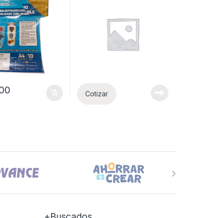
000
Cotizar
+Buscados