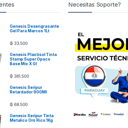
entes
Necesitas Soporte?
Genesis Desengrasante
Gel Para Marcos 1Lt
₲
33.500
Genesis Plastisol Tinta
Stamp Super Opaco
Base Mix X Gl
₲
361.500
Genesis Seripur
Retardador 900Ml
₲
68.500
Genesis Seripur Tinta
Metalico Oro Rico 1Kg