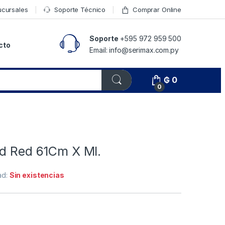
ucursales
Soporte Técnico
Comprar Online
Soporte
+595 972 959 500
cto
Email: info@serimax.com.py
₲
0
0
id Red 61Cm X Ml.
ad:
Sin existencias