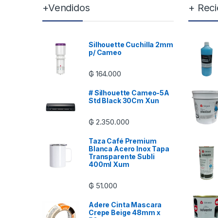
+Vendidos
+ Reci
Silhouette Cuchilla 2mm
p/ Cameo
₲
164.000
# Silhouette Cameo-5A
Std Black 30Cm Xun
₲
2.350.000
Taza Café Premium
Blanca Acero Inox Tapa
Transparente Subli
400ml Xum
₲
51.000
Adere Cinta Mascara
Crepe Beige 48mm x