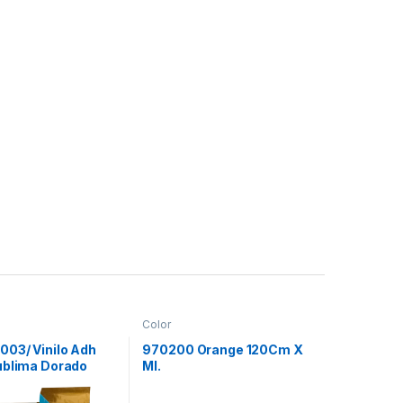
Color
003/ Vinilo Adh
970200 Orange 120Cm X
ublima Dorado
Ml.
A4 Pq:10h