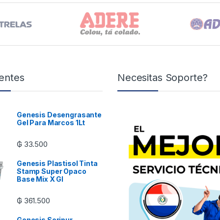
entes
Necesitas Soporte?
Genesis Desengrasante
Gel Para Marcos 1Lt
₲
33.500
Genesis Plastisol Tinta
Stamp Super Opaco
Base Mix X Gl
₲
361.500
Genesis Seripur