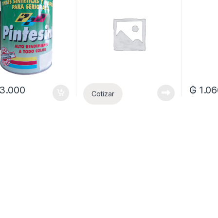
3.000
₲
1.0
Cotizar