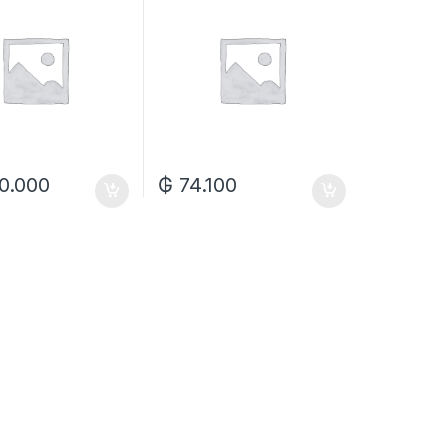
60.000
₲
74.100