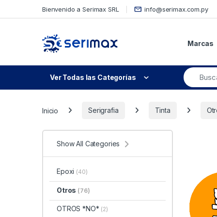
Skip to navigation
Skip to content
Bienvenido a Serimax SRL
info@serimax.com.py
Marcas
Ver Todas las Categorías
Inicio
Serigrafia
Tinta
Otr
Show All Categories
Epoxi
(40)
Otros
(76)
OTROS *NO*
(2)