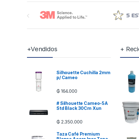
Brands Carousel
+Vendidos
+ Reci
Silhouette Cuchilla 2mm
p/ Cameo
₲
164.000
# Silhouette Cameo-5A
Std Black 30Cm Xun
₲
2.350.000
Taza Café Premium
Blanca Acero Inox Tapa