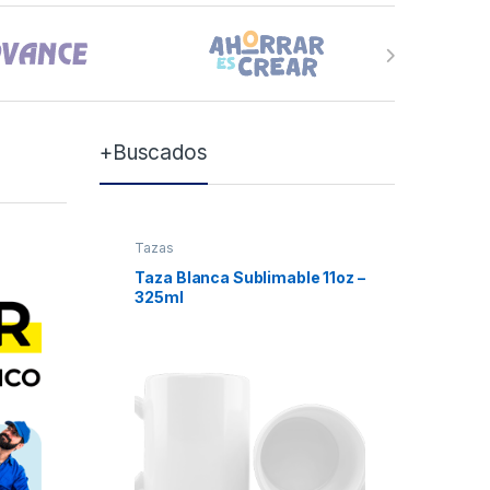
+Buscados
Tazas
Tazas
Taza Blanca Sublimable 11oz –
Taza Bla
325ml
Xum