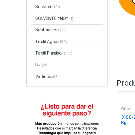
Solvente
(31)
SOLVENTE *NO*
(1)
Sublimacion
(32)
Textil Agua
(183)
Textil Plastisol
(147)
Uv
(20)
Vinilicas
(85)
Prod
Otros
3190-2
Kg.