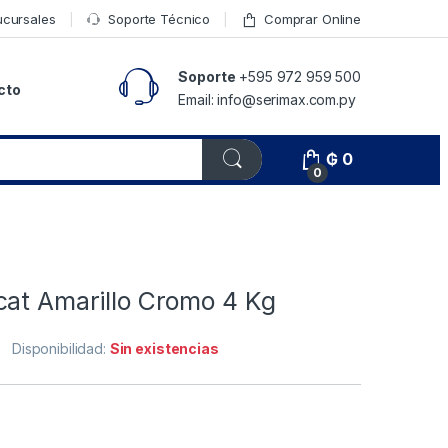
ucursales
Soporte Técnico
Comprar Online
Soporte
+595 972 959 500
cto
Email: info@serimax.com.py
₲
0
0
cat Amarillo Cromo 4 Kg
Disponibilidad:
Sin existencias