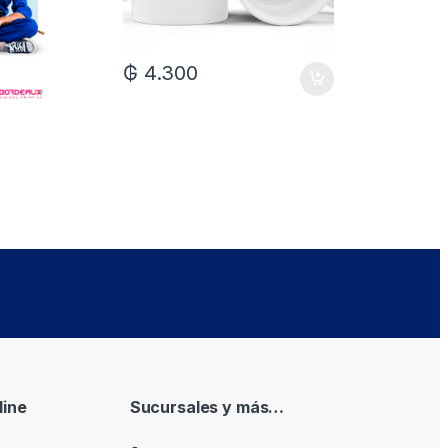
₲
4.300
₲
7.0
ine
Sucursales y más…