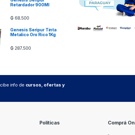
Retardador 900Ml
₲
68.500
Genesis Seripur Tinta
Metalico Oro Rico 1Kg
₲
287.500
recibe info de
cursos, ofertas y
Políticas
Comprá Onl