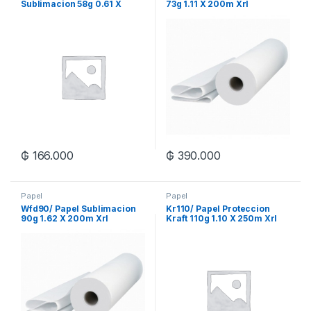
Sublimacion 58g 0.61 X
73g 1.11 X 200m Xrl
200m Xrl
₲
166.000
₲
390.000
Papel
Papel
Wfd90/ Papel Sublimacion
Kr110/ Papel Proteccion
90g 1.62 X 200m Xrl
Kraft 110g 1.10 X 250m Xrl