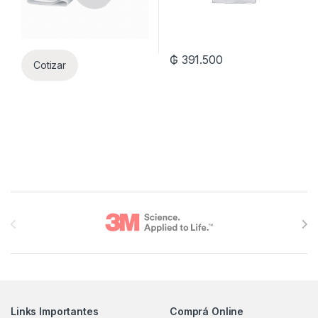
₲
391.500
Cotizar
Brands Carousel
Links Importantes
Comprá Online