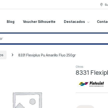
S
Blog
Voucher Silhouette
Destacados
Conta
os
8331 Flexiplus Pu Amarillo Fluo 250gr
Otros
8331 Flexip