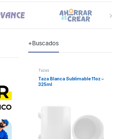
+Buscados
Tazas
Tazas
Taza Blanca Sublimable 11oz –
Taza Bla
325ml
Xum