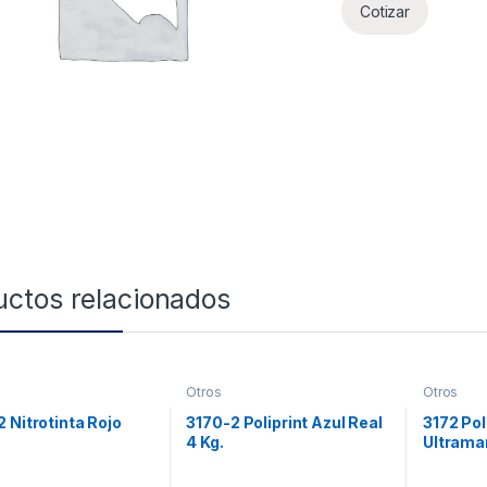
Cotizar
uctos relacionados
Otros
Otros
 Nitrotinta Rojo
3170-2 Poliprint Azul Real
3172 Pol
4 Kg.
Ultramar