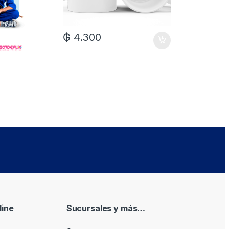
₲
4.300
₲
7.0
ine
Sucursales y más…