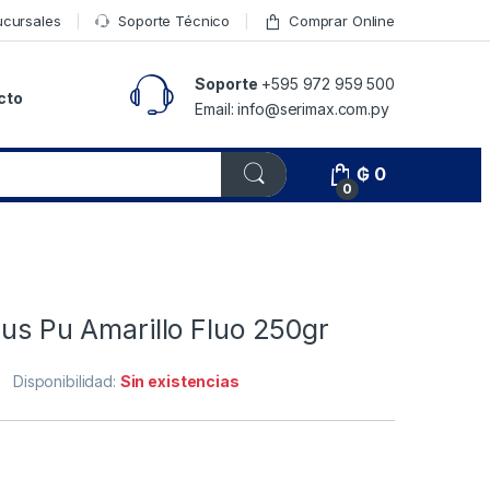
ucursales
Soporte Técnico
Comprar Online
Soporte
+595 972 959 500
cto
Email: info@serimax.com.py
₲
0
0
lus Pu Amarillo Fluo 250gr
Disponibilidad:
Sin existencias