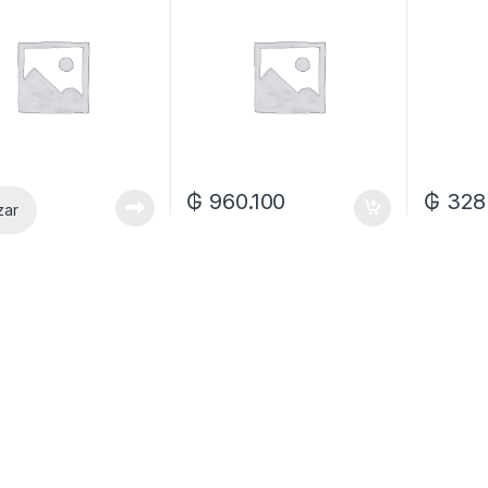
₲
960.100
₲
328
zar