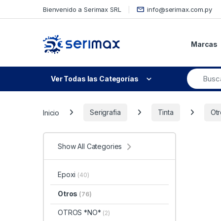
Skip to navigation
Skip to content
Bienvenido a Serimax SRL
info@serimax.com.py
Marcas
Ver Todas las Categorías
Inicio
Serigrafia
Tinta
Otr
Show All Categories
Epoxi
(40)
Otros
(76)
OTROS *NO*
(2)