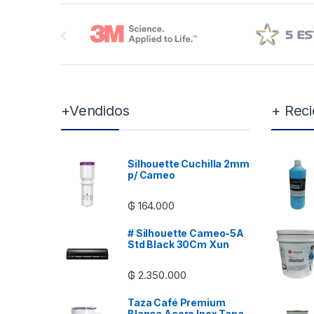
Brands Carousel
+Vendidos
+ Reci
Silhouette Cuchilla 2mm
p/ Cameo
₲
164.000
# Silhouette Cameo-5A
Std Black 30Cm Xun
₲
2.350.000
Taza Café Premium
Blanca Acero Inox Tapa