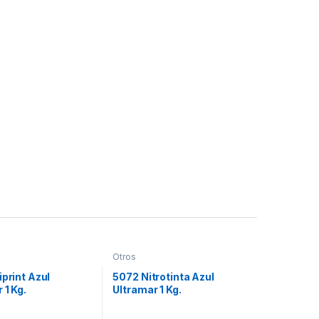
Otros
iprint Azul
5072 Nitrotinta Azul
 1 Kg.
Ultramar 1 Kg.