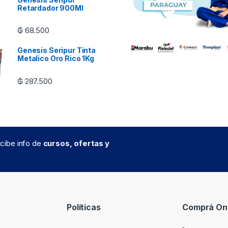
Retardador 900Ml
₲
68.500
Genesis Seripur Tinta
Metalico Oro Rico 1Kg
₲
287.500
recibe info de
cursos, ofertas y
Políticas
Comprá Onl