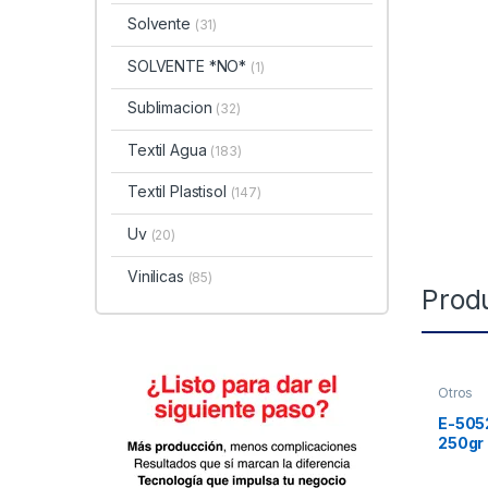
Solvente
(31)
SOLVENTE *NO*
(1)
Sublimacion
(32)
Textil Agua
(183)
Textil Plastisol
(147)
Uv
(20)
Vinilicas
(85)
Prod
Otros
E-5052
250gr