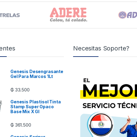
entes
Necesitas Soporte?
Genesis Desengrasante
Gel Para Marcos 1Lt
₲
33.500
Genesis Plastisol Tinta
Stamp Super Opaco
Base Mix X Gl
₲
361.500
Genesis Seripur