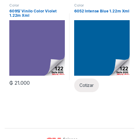
Color
Color
6095/ Vinilo Color Violet
6052 Intense Blue 1.22m Xml
1.22m Xml
₲
21.000
Cotizar
Brands Carousel