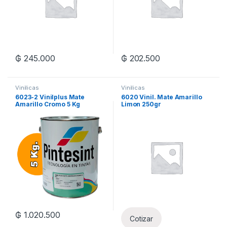
₲
245.000
₲
202.500
Vinilicas
Vinilicas
6023-2 Vinilplus Mate
6020 Vinil. Mate Amarillo
Amarillo Cromo 5 Kg
Limon 250gr
₲
1.020.500
Cotizar