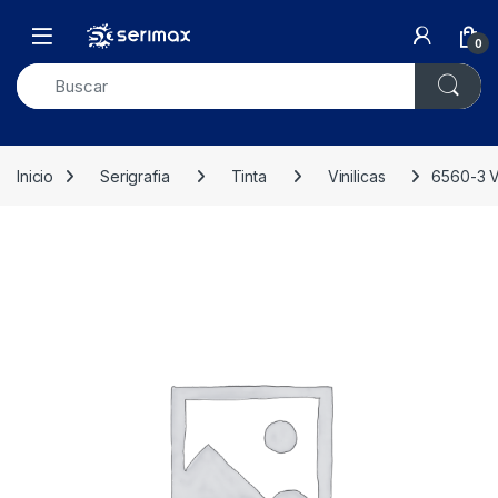
Skip to navigation
Skip to content
Open
0
Inicio
Serigrafia
Tinta
Vinilicas
6560-3 Vi