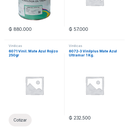
₲
880.000
₲
57.000
Vinilicas
Vinilicas
6071 Vinil. Mate Azul Rojizo
6072-3 Vinilplus Mate Azul
250gr
Ultramar 1 Kg.
₲
232.500
Cotizar