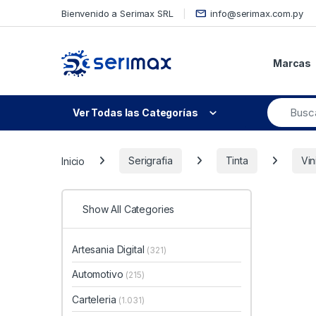
Skip to navigation
Skip to content
Bienvenido a Serimax SRL
info@serimax.com.py
Marcas
Ver Todas las Categorías
Inicio
Serigrafia
Tinta
Vin
Show All Categories
Artesania Digital
(321)
Automotivo
(215)
Carteleria
(1.031)