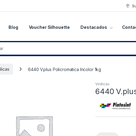
S
Blog
Voucher Silhouette
Destacados
Conta
ilicas
6440 V.plus Policromatica Incolor 1kg
Vinilicas
6440 V.plus