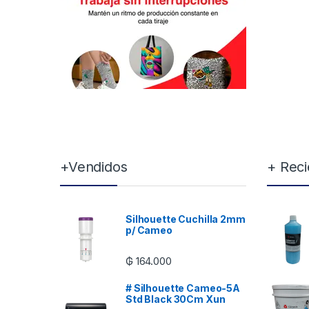
Brands Carousel
+Vendidos
+ Reci
Silhouette Cuchilla 2mm
p/ Cameo
₲
164.000
# Silhouette Cameo-5A
Std Black 30Cm Xun