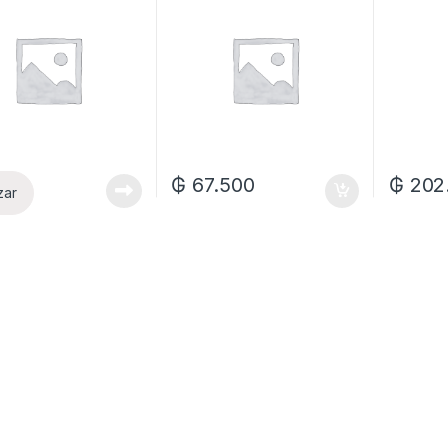
₲
67.500
₲
202
zar