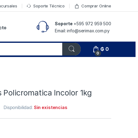
ucursales
Soporte Técnico
Comprar Online
Soporte
+595 972 959 500
cto
Email: info@serimax.com.py
₲
0
0
 Policromatica Incolor 1kg
Disponibilidad:
Sin existencias