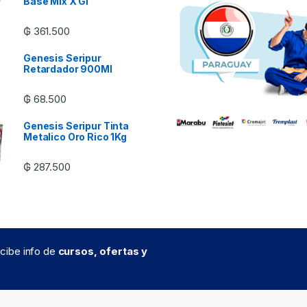
Base Mix X Gl
₲
361.500
Genesis Seripur
Retardador 900Ml
₲
68.500
Genesis Seripur Tinta
Metalico Oro Rico 1Kg
₲
287.500
recibe info de
cursos, ofertas y