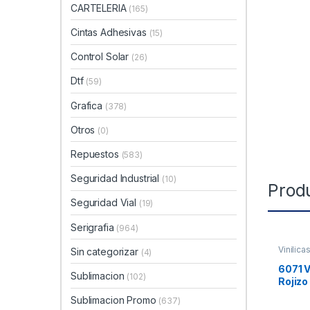
CARTELERIA
(165)
Cintas Adhesivas
(15)
Control Solar
(26)
Dtf
(59)
Grafica
(378)
Otros
(0)
Repuestos
(583)
Seguridad Industrial
(10)
Prod
Seguridad Vial
(19)
Serigrafia
(964)
Vinilica
Sin categorizar
(4)
6071 V
Sublimacion
(102)
Rojizo 
Sublimacion Promo
(637)