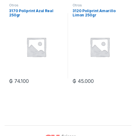
Otros
Otros
3170 Poliprint Azul Real
3120 Poliprint Amarillo
250gr
Limon 250gr
₲
74.100
₲
45.000
Brands Carousel