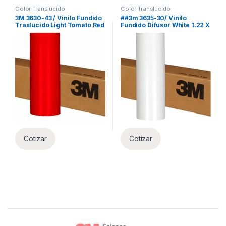
Color Translucido
Color Translucido
3M 3630-43 / Vinilo Fundido
##3m 3635-30/ Vinilo
Traslucido Light Tomato Red
Fundido Difusor White 1.22 X
1.22 X 45.7m
11m Xrl
Cotizar
Cotizar
Brands Carousel