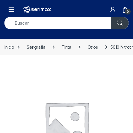
Skip to navigation
Skip to content
Open
0
Inicio
Serigrafia
Tinta
Otros
5010 Nitrot