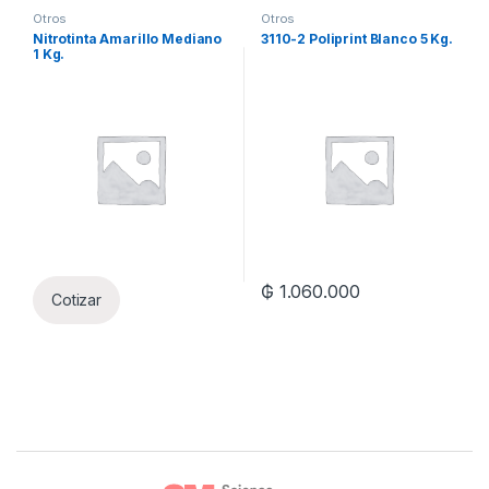
Otros
Otros
Nitrotinta Amarillo Mediano
3110-2 Poliprint Blanco 5 Kg.
1 Kg.
₲
1.060.000
Cotizar
Brands Carousel