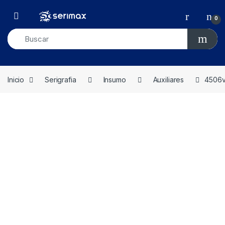
Skip to navigation
Skip to content
Open
0
Inicio
Serigrafia
Insumo
Auxiliares
4506v