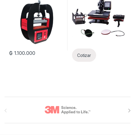
₲
1.100.000
Cotizar
Brands Carousel