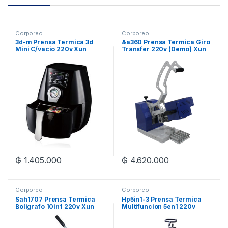
Corporeo
Corporeo
3d-m Prensa Termica 3d
&a360 Prensa Termica Giro
Mini C/vacio 220v Xun
Transfer 220v (Demo) Xun
₲
1.405.000
₲
4.620.000
Corporeo
Corporeo
Sah1707 Prensa Termica
Hp5in1-3 Prensa Termica
Boligrafo 10in1 220v Xun
Multifuncion 5en1 220v