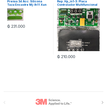
Prensa 3d Acc: Silicona
Rep. Hp_in1-3: Placa
Taza Encastre Mj-lh11 Xun
Controlador Multifuncional
Xun
₲
231.000
₲
210.000
Brands Carousel