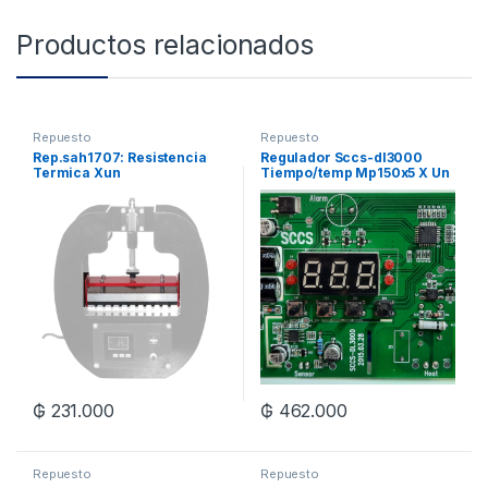
Productos relacionados
Repuesto
Repuesto
Rep.sah1707: Resistencia
Regulador Sccs-dl3000
Termica Xun
Tiempo/temp Mp150x5 X Un
₲
231.000
₲
462.000
Repuesto
Repuesto