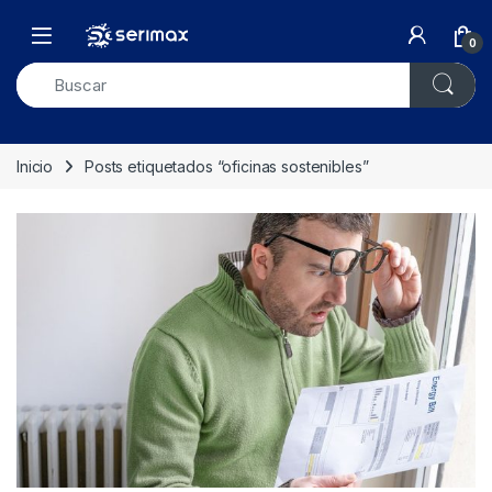
Skip to navigation
Skip to content
Open
0
Inicio
Posts etiquetados “oficinas sostenibles”