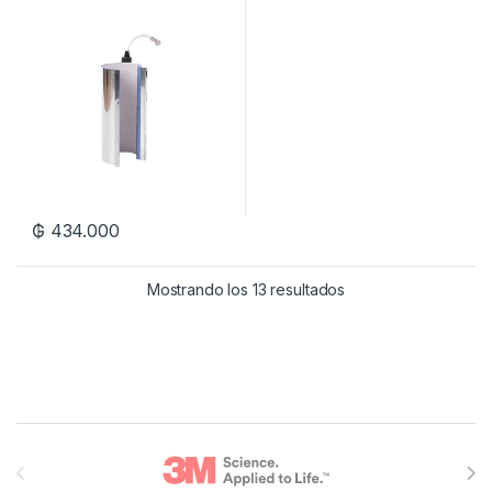
₲
434.000
Mostrando los 13 resultados
Brands Carousel