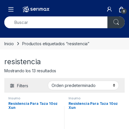
Skip to navigation
Skip to content
Open
0
Inicio
Productos etiquetados “resistencia”
resistencia
Mostrando los 13 resultados
Filters
Insumo
Insumo
Resistencia Para Taza 10oz
Resistencia Para Taza 10oz
Xun
Xun